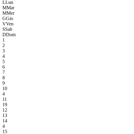
L
Lun
M
Mar
M
Mer
G
Gio
V
Ven
S
Sab
D
Dom
1
2
3
4
5
6
7
8
9
10
4
11
19
12
13
14
4
15