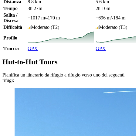
Distanza
8.8 km
5.6 km
Tempo
3h 27m
2h 16m
Salita /
+1017 m
/
-170 m
+696 m
/
-184 m
Discesa
Difficoltà
Moderato
(T2)
Moderato
(T3)
Profilo
Traccia
GPX
GPX
Hut-to-Hut Tours
Pianifica un itinerario da rifugio a rifugio verso uno dei seguenti
rifugi: