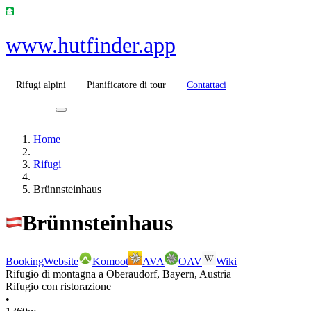
www.hutfinder.app
Rifugi alpini
Pianificatore di tour
Contattaci
Home
Rifugi
Brünnsteinhaus
Brünnsteinhaus
Booking
Website
Komoot
AVA
OAV
Wiki
Rifugio di montagna a Oberaudorf, Bayern, Austria
Rifugio con ristorazione
•