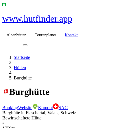
www.hutfinder.app
Alpenhütten
Tourenplaner
Kontakt
Startseite
Hütten
Burghütte
Burghütte
Booking
Website
Komoot
SAC
Berghütte in Fieschertal, Valais, Schweiz
Bewirtschaftete Hütte
•