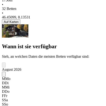
1750m
•
32 Betten
•
46.45099, 8.13531
Auf Karten
Wann ist sie verfügbar
Sieh, an welchen Daten die meisten Betten verfügbar sind:
August 2026
M
Mo
D
Di
M
Mi
D
Do
F
Fr
S
Sa
S
So