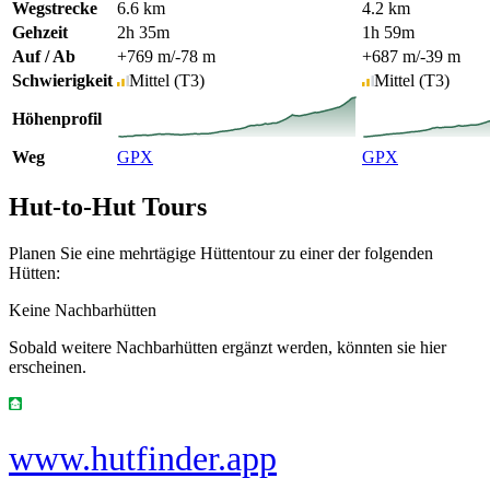
Wegstrecke
6.6 km
4.2 km
Gehzeit
2h 35m
1h 59m
Auf / Ab
+769 m
/
-78 m
+687 m
/
-39 m
Schwierigkeit
Mittel
(T3)
Mittel
(T3)
Höhenprofil
Weg
GPX
GPX
Hut-to-Hut Tours
Planen Sie eine mehrtägige Hüttentour zu einer der folgenden
Hütten:
Keine Nachbarhütten
Sobald weitere Nachbarhütten ergänzt werden, könnten sie hier
erscheinen.
www.hutfinder.app